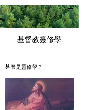
基督教靈修學
甚麼是靈修學？