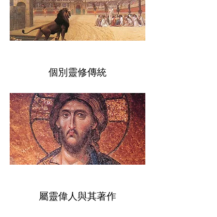
​個別靈修傳統
​屬靈偉人與其著作