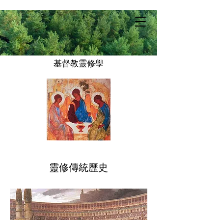
基督教靈修學
​靈修傳統歷史