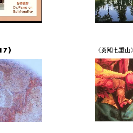
《勇闖七重山
17)