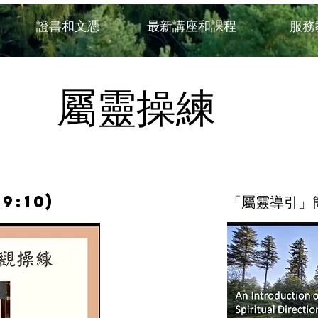
證書和文憑
最新講座和課程
服務
​屬靈操練
9:10)
「​屬靈導引」