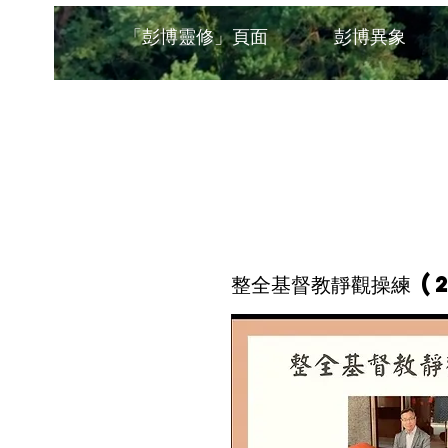
「彭博靈修」頁面
彭博異象
整全基督教靜觀操練 (2